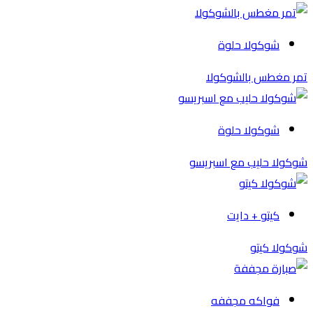
شوكولا حلوة
تمر مغطس بالشوكولا
شوكولا حلوة
شوكولا حليب مع اسبريسو
كيتو + دايت
شوكولا كيتو
فواكه مجففه