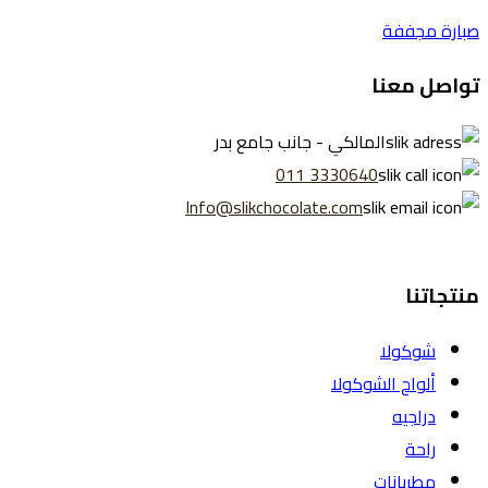
صبارة مجففة
تواصل معنا
المالكي - جانب جامع بدر
3330640 011
Info@slikchocolate.com
منتجاتنا
شوكولا
ألواح الشوكولا
دراجيه
راحة
مطربانات