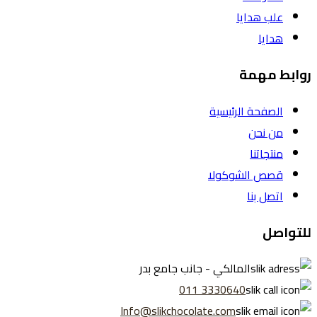
علب هدايا
هدايا
روابط مهمة
الصفحة الرئيسية
من نحن
منتجاتنا
قصص الشوكولا
اتصل بنا
للتواصل
المالكي - جانب جامع بدر
3330640 011
Info@slikchocolate.com