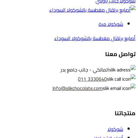
لا حليب باونتي
شوكولا مرة
ع برتقال مغطسة بالشوكولا السوداء
صل معنا
المالكي - جانب جامع بدر
3330640 011
Info@slikchocolate.com
جاتنا
شوكولا