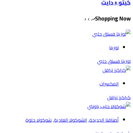
و + دايت
Shopping 
لوزينا
نا فستق حلبي
المكسرات
رز ترافل
أصنافنا الجديدة
,
الشوكولا العادية
,
شوكولا حلوة