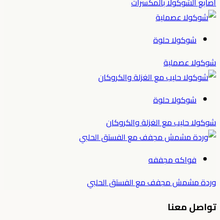
أصابع الشوكولا بالمكسرات
شوكولا حلوة
شوكولا عصملية
شوكولا حلوة
شوكولا حليب مع الغزلة والكروكان
فواكه مجففه
وردة مشمش مجفف مع الفستق الحلبي
تواصل معنا