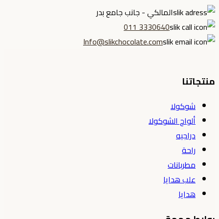
المالكي - جانب جامع بدر
3330640 011
Info@slikchocolate.com
منتجاتنا
شوكولا
ألواح الشوكولا
دراجيه
راحة
مطربانات
علب هدايا
هدايا