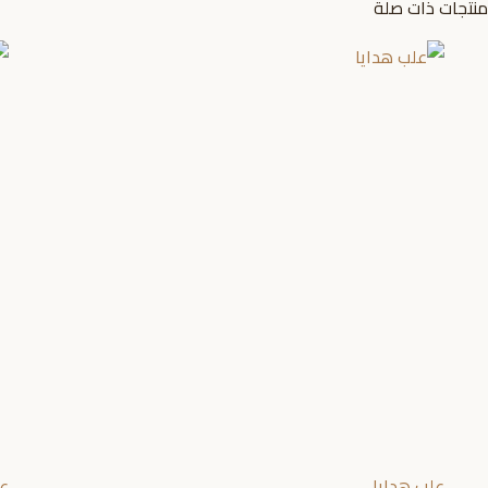
منتجات ذات صلة
علب هدايا
عل