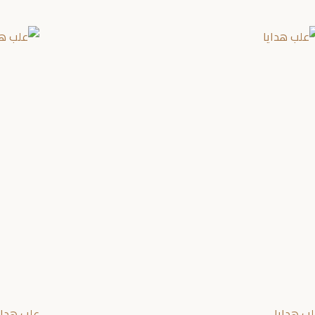
ب هدايا
علب هداي