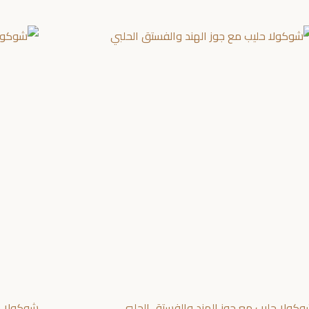
كولا حليب مع جوز الهند والفستق الحلبي
شوكولا ح