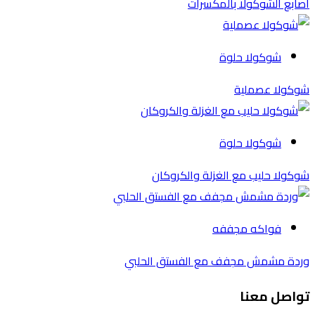
أصابع الشوكولا بالمكسرات
شوكولا حلوة
شوكولا عصملية
شوكولا حلوة
شوكولا حليب مع الغزلة والكروكان
فواكه مجففه
وردة مشمش مجفف مع الفستق الحلبي
تواصل معنا