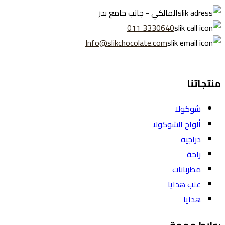
المالكي - جانب جامع بدر
3330640 011
Info@slikchocolate.com
منتجاتنا
شوكولا
ألواح الشوكولا
دراجيه
راحة
مطربانات
علب هدايا
هدايا