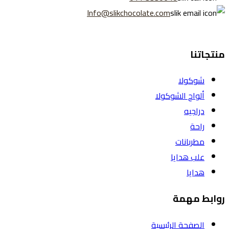
Info@slikchocolate.com
منتجاتنا
شوكولا
ألواح الشوكولا
دراجيه
راحة
مطربانات
علب هدايا
هدايا
روابط مهمة
الصفحة الرئيسية