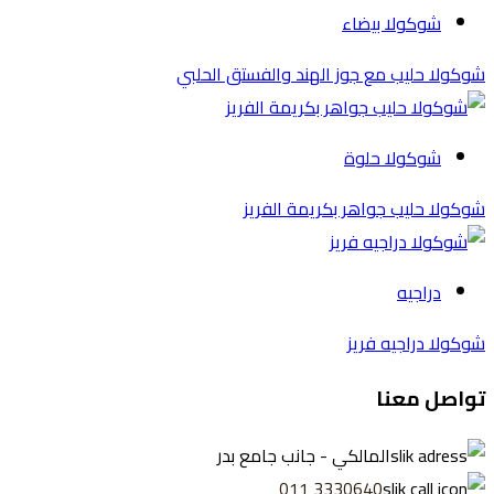
شوكولا بيضاء
شوكولا حليب مع جوز الهند والفستق الحلبي
شوكولا حلوة
شوكولا حليب جواهر بكريمة الفريز
دراجيه
شوكولا دراجيه فريز
تواصل معنا
المالكي - جانب جامع بدر
3330640 011