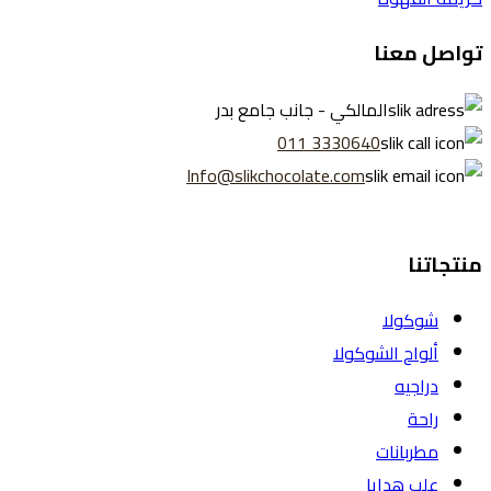
تواصل معنا
المالكي - جانب جامع بدر
3330640 011
Info@slikchocolate.com
منتجاتنا
شوكولا
ألواح الشوكولا
دراجيه
راحة
مطربانات
علب هدايا