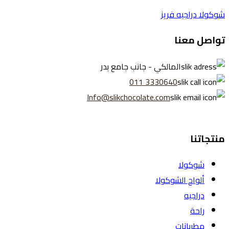
شوكولا دراجيه فريز
تواصل معنا
المالكي - جانب جامع بدر
3330640 011
Info@slikchocolate.com
منتجاتنا
شوكولا
ألواح الشوكولا
دراجيه
راحة
مطربانات