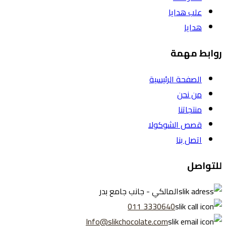
علب هدايا
هدايا
روابط مهمة
الصفحة الرئيسية
من نحن
منتجاتنا
قصص الشوكولا
اتصل بنا
للتواصل
المالكي - جانب جامع بدر
3330640 011
Info@slikchocolate.com