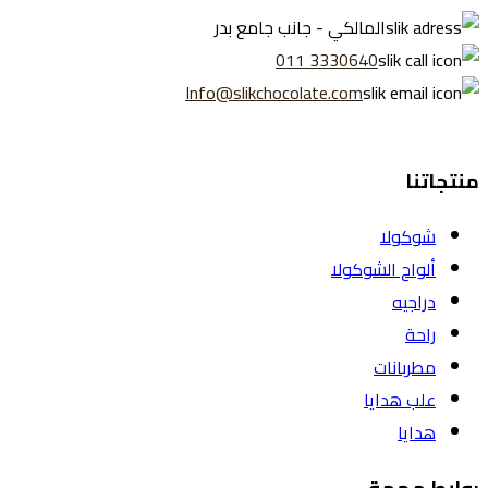
المالكي - جانب جامع بدر
3330640 011
Info@slikchocolate.com
منتجاتنا
شوكولا
ألواح الشوكولا
دراجيه
راحة
مطربانات
علب هدايا
هدايا