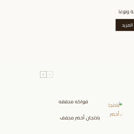
ة ونوغا
المزيد
فواكه مجففه
باذنجان أخضر مجفف