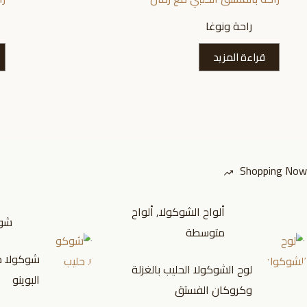
راحة ونوغا
قراءة المزيد
Shopping Now
ألواح الشوكولا
,
ألواح
شوك
متوسطة
شوكولا ح
لوح الشوكولا الحليب بالغزلة
البوينو
وكروكان الفستق