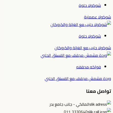
شوكولا حلوة
شوكولا عصملية
شوكولا حلوة
شوكولا حليب مع الغزلة والكروكان
فواكه مجففه
وردة مشمش مجفف مع الفستق الحلبي
تواصل معنا
المالكي - جانب جامع بدر
3330640 011