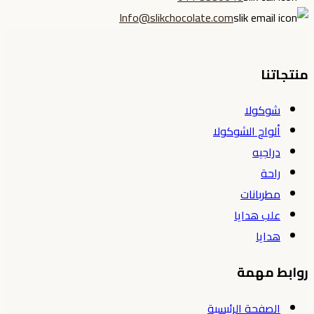
Info@slikchocolate.com
منتجاتنا
شوكولا
ألواح الشوكولا
دراجيه
راحة
مطربانات
علب هدايا
هدايا
روابط مهمة
الصفحة الرئيسية