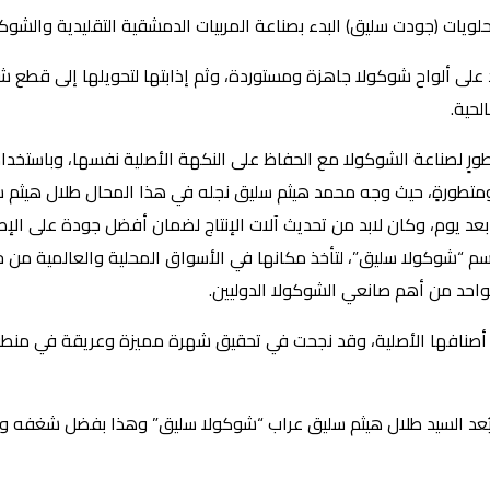
د على ألواح شوكولا جاهزة ومستوردة، وثم إذابتها لتحويلها إلى قطع 
حية.
ء مصنعٍ متطورٍ لصناعة الشوكولا مع الحفاظ على النكهة الأصلية نفسها، وب
د ذلك قرر بدء مرحلةٍ جديدةٍ ومتطورةٍ، حيث وجه محمد هيثم سليق نجله في هذا المح
بعد يوم، وكان لابد من تحديث آلات الإنتاج لضمان أفضل جودة على الإ
شوكولا سليق”، لتأخذ مكانها في الأسواق المحلية والعالمية من خلا
كواحد من أهم صانعي الشوكولا الدوليين.
 من 190 صنفاً مضافاً إلى مجموعة أصنافها الأصلية، وقد نجحت في تحقيق شهرة مميزة 