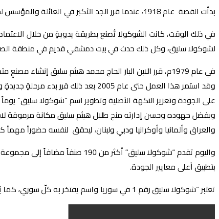
بدأت القصة عام 1918، عندما قرر الجد الأكبر في العائلة والمؤسس لحلويات (جودت سليق) البدء بصناعة المربيات الدمشقية التقليدية والشوكولا والراحة وكعب الغزال والسمسمية.
في ذلك الوقت، كانت الشوكولا تُصنع بطريقة يدويةٍ من خلال الاعتما
لشوكولا سليق، وكل ذلك حدث في بيت دمشقي قديم في منطقة الصال
في عام 1979م، قرر الابن البار الحاج محمد هيثم سليق إنشا
وقد استمر هذا العمل حتى عام 2005 بع
على الجودة وتعزيز النكهة الأصلية وتطوير اسم “شوكولا سليق” يوماً 
وبفضل جهوده وحسن إدارته منح طلال هيثم سليق مكانة مرموقة لاسم “
والعراق وألمانيا وأوكرانيا ودبي ولبنان، ليحقق لنفسه حضوراً مهماً 
واليوم تقدم “شوكولا سليق” أكثر
بتطبيق أعلى معايير الجودة.
تعتبر “شوكولا سليق رقم 1 في سوريا واسم يفتخر به كلّ سوري، كما يُعد السيد طلال هيثم سليق عراب “شوكولا سليق” وهذا بفضل شغفه وسعيه المستمر للبقاء في طليعة التميّز دوماً.