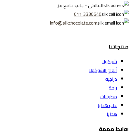
المالكي - جانب جامع بدر
3330640 011
Info@slikchocolate.com
منتجاتنا
شوكولا
ألواح الشوكولا
دراجيه
راحة
مطربانات
علب هدايا
هدايا
روابط مهمة