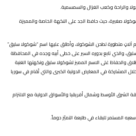
شوكولا صغيرة، حيث حافظ الجد على النكهة الخاصة والمميزة
استخدام آلاتٍ متطورة لطحن الشوكولا، وأطلق عليها اسم “شوكولا سليق”
ال طلال هيثم سليق، والذي تابع بدوره السير على خطى أبيه وجده في المحافظة
طلاق والحفاظ غلى الاسم المميز لشوكولا سليق ونكهتها الغنية
ل المشاركة في المعارض الدولية الكبرى والتي تُقام في سوريا
وعريقة في منطقة الشرق الأوسط وشمال أفريقيا والأسواق الدولية مع الالتزام